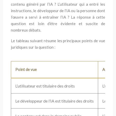
contenu généré par l’IA ? L’utilisateur qui a entré les
instructions, le développeur de l’IA ou la personne dont
l’œuvre a servi à entraîner l’IA ? La réponse à cette
question est loin d’être évidente et suscite de
nombreux débats.
Le tableau suivant résume les principaux points de vue
juridiques sur la question :
Point de vue
Argume
L’utilisateur est titulaire des droits
L’utilis
Le développeur de l’IA est titulaire des droits
Le dével
Le contenu est dans le domaine public
L’IA est